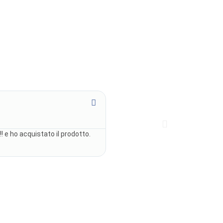
Juditte Larson





@jdlar98
! e ho acquistato il prodotto.
Ho scelto questo ristorante perché