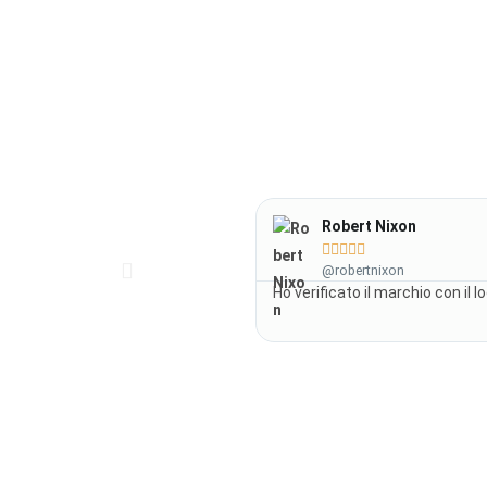
Robert Nixon





@robertnixon
Ho verificato il marchio con il 